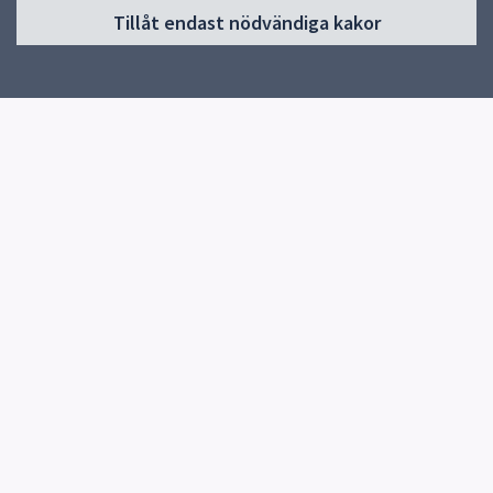
Tillåt endast nödvändiga kakor
Start
Om skolan
Verksamheter & årskurser
Kontakt
Elevhälsa
Snabblänkar
Knutby Kulturförening
Uppsala kommun
Skolverket
Kontakt
Knutby Skola
0174-270080
Skicka e-post