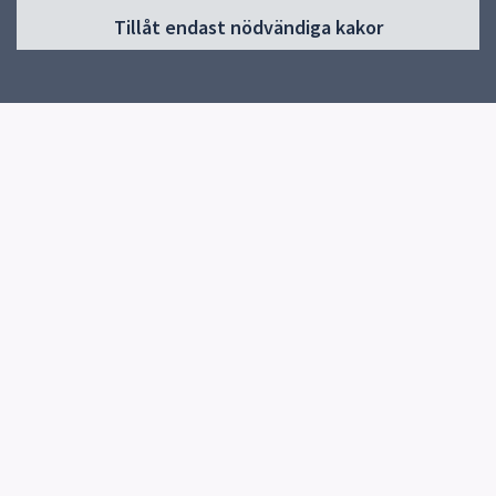
Tillåt endast nödvändiga kakor
Start
Om skolan
Verksamheter & årskurser
Kontakt
Elevhälsa
Snabblänkar
Knutby Kulturförening
Uppsala kommun
Skolverket
Kontakt
Knutby Skola
0174-270080
Skicka e-post