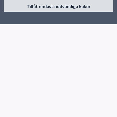
Tillåt endast nödvändiga kakor
Start
Om skolan
Verksamheter & årskurser
Kontakt
Elevhälsa
Snabblänkar
Knutby Kulturförening
Uppsala kommun
Skolverket
Kontakt
Knutby Skola
0174-270080
Skicka e-post