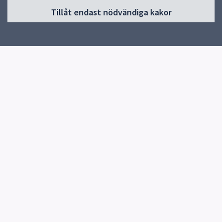
Tillåt endast nödvändiga kakor
Start
Om skolan
Verksamheter & årskurser
Kontakt
Elevhälsa
Snabblänkar
Knutby Kulturförening
Uppsala kommun
Skolverket
Kontakt
Knutby Skola
0174-270080
Skicka e-post