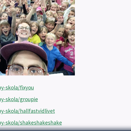
y-skola/fixyou
y-skola/groupie
-skola/hallfastvidlivet
by-skola/shakeshakeshake