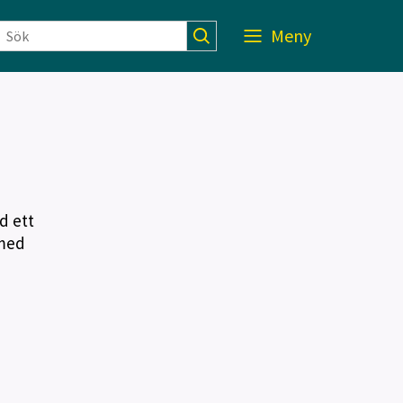
Meny
d ett
 med