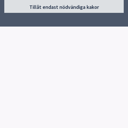
Tillåt endast nödvändiga kakor
Start
Om skolan
Verksamheter & årskurser
Kontakt
Elevhälsa
Snabblänkar
Knutby Kulturförening
Uppsala kommun
Skolverket
Kontakt
Knutby Skola
0174-270080
Skicka e-post