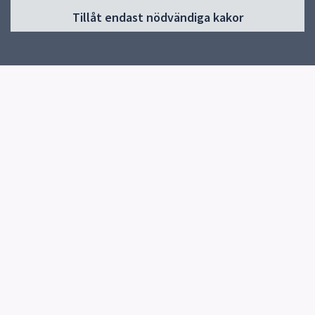
Tillåt endast nödvändiga kakor
Start
Om skolan
Verksamheter & årskurser
Kontakt
Elevhälsa
Snabblänkar
Knutby Kulturförening
Uppsala kommun
Skolverket
Kontakt
Knutby Skola
0174-270080
Skicka e-post